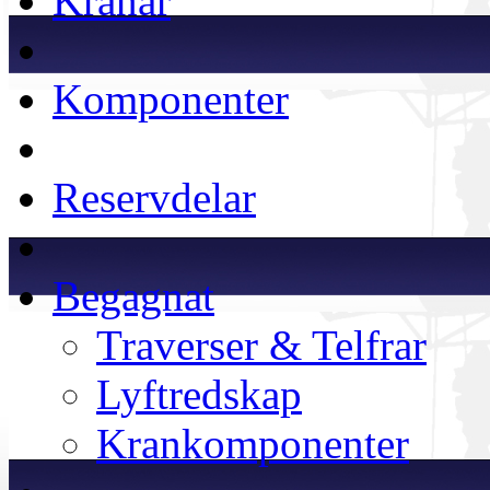
Kranar
Komponenter
Reservdelar
Begagnat
Traverser & Telfrar
Lyftredskap
Krankomponenter